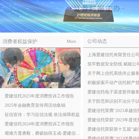
公司动态
消费者权益保护
More
1
上海爱建信托有限责任公
2
3
筑牢数据安全防线 赋能公
4
5
关于网上信托系统停止服
6
积极探索不动产信托财产登记
爱建信托电子渠道暂停服
爱建信托2025年度消费投诉工作报告
关于防范和识别不法分子以“爱
2025年金融教育宣传周活动集锦
爱建信托荣膺“2023卓越信
征信宣传：学习征信法规 依法保障权益
爱建信托荣获“2023年度
爱建信托2024年度消费投诉工作报告
爱建信托荣获第十五届“诚
艰难方显勇毅，磨砺始得玉成-爱建信...
爱建信托荣膺“2022优秀信