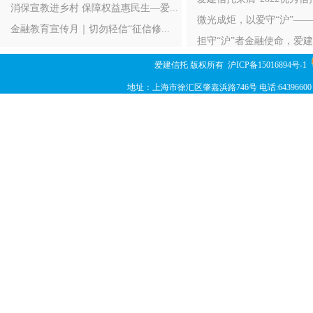
消保宣教进乡村 保障权益惠民生—爱...
微光成炬，以爱守“沪”——
金融教育宣传月｜切勿轻信“征信修...
担守“沪”者金融使命，爱建
爱建信托 版权所有
沪ICP备15016894号-1
地址：上海市徐汇区肇嘉浜路746号 电话:64396600 传真